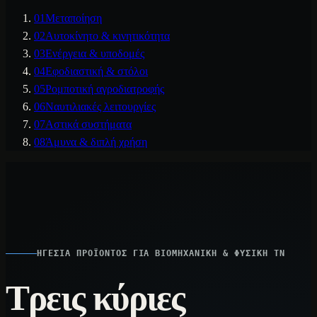
01
Μεταποίηση
02
Αυτοκίνητο & κινητικότητα
03
Ενέργεια & υποδομές
04
Εφοδιαστική & στόλοι
05
Ρομποτική αγροδιατροφής
06
Ναυτιλιακές λειτουργίες
07
Αστικά συστήματα
08
Άμυνα & διπλή χρήση
ΗΓΕΣΊΑ ΠΡΟΪΌΝΤΟΣ ΓΙΑ ΒΙΟΜΗΧΑΝΙΚΉ & ΦΥΣΙΚΉ ΤΝ
Τρεις κύριες