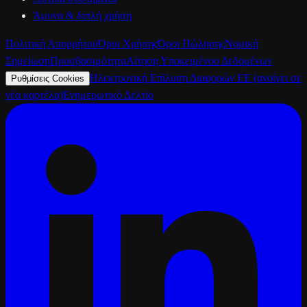
Άμυνα & διπλή χρήση
Πολιτική Απορρήτου
Όροι Χρήσης
Όροι Πώλησης
Νομική
Σημείωση
Προσβασιμότητα
Αίτηση Υποκειμένου Δεδομένων
Ηλεκτρονική Επίλυση Διαφορών ΕΕ
(ανοίγει σε
Ρυθμίσεις Cookies
νέα καρτέλα)
Ενημερωτικό Δελτίο