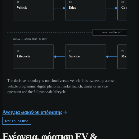
01
02
03
Vehicle
Edge
Connect
ΌΡΙΟ ΠΡΟΪΌΝΤΟΣ
HUMAN + OPERATING SYSTEM
08
07
06
Lifecycle
Service
Market
The decisive boundary is not cloud versus vehicle. It is ownership across
vehicle programme, digital platform, market launch, dealer or service
operation and the full post-sale lifecycle.
Άνοιγμα φακέλου απόφασης
ΚΎΡΙΑ ΑΓΟΡΆ
Ενέργεια, φόρτιση EV &