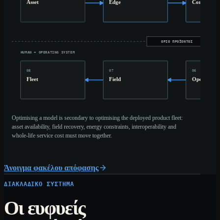
Asset
Edge
Connect
ΌΡΙΟ ΠΡΟΪΌΝΤΟΣ
HUMAN + OPERATING SYSTEM
08
07
06
Fleet
Field
Operator
Optimising a model is secondary to optimising the deployed product fleet:
asset availability, field recovery, energy constraints, interoperability and
whole-life service cost must move together.
Άνοιγμα φακέλου απόφασης
ΔΙΑΚΛΑΔΙΚΌ ΣΎΣΤΗΜΑ
Οι ευφυείς