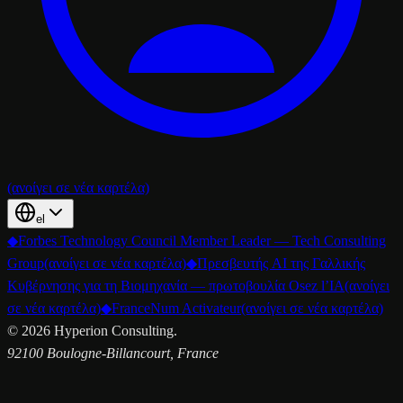
(ανοίγει σε νέα καρτέλα)
el
◆
Forbes Technology Council Member Leader — Tech Consulting
Group
(ανοίγει σε νέα καρτέλα)
◆
Πρεσβευτής AI της Γαλλικής
Κυβέρνησης για τη Βιομηχανία — πρωτοβουλία Osez l’IA
(ανοίγει
σε νέα καρτέλα)
◆
FranceNum Activateur
(ανοίγει σε νέα καρτέλα)
©
2026
Hyperion Consulting.
92100 Boulogne-Billancourt, France