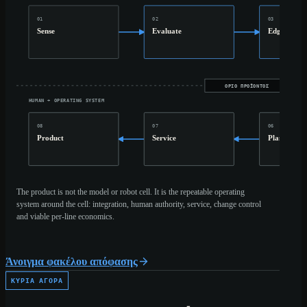
01
02
03
Sense
Evaluate
Edge
ΌΡΙΟ ΠΡΟΪΌΝΤΟΣ
HUMAN + OPERATING SYSTEM
08
07
06
Product
Service
Plant
The product is not the model or robot cell. It is the repeatable operating
system around the cell: integration, human authority, service, change control
and viable per-line economics.
Άνοιγμα φακέλου απόφασης
ΚΎΡΙΑ ΑΓΟΡΆ