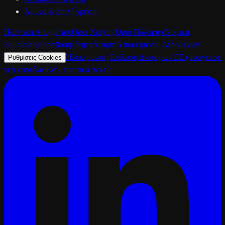
Άμυνα & διπλή χρήση
Πολιτική Απορρήτου
Όροι Χρήσης
Όροι Πώλησης
Νομική
Σημείωση
Προσβασιμότητα
Αίτηση Υποκειμένου Δεδομένων
Ηλεκτρονική Επίλυση Διαφορών ΕΕ
(ανοίγει σε
Ρυθμίσεις Cookies
νέα καρτέλα)
Ενημερωτικό Δελτίο