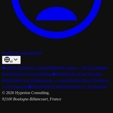
(ανοίγει σε νέα καρτέλα)
el
◆
Forbes Technology Council Member Leader — Tech Consulting
Group
(ανοίγει σε νέα καρτέλα)
◆
Πρεσβευτής AI της Γαλλικής
Κυβέρνησης για τη Βιομηχανία — πρωτοβουλία Osez l’IA
(ανοίγει
σε νέα καρτέλα)
◆
FranceNum Activateur
(ανοίγει σε νέα καρτέλα)
©
2026
Hyperion Consulting.
92100 Boulogne-Billancourt, France