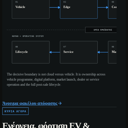
01
02
03
Vehicle
Edge
Connect
ΌΡΙΟ ΠΡΟΪΌΝΤΟΣ
HUMAN + OPERATING SYSTEM
08
07
06
Lifecycle
Service
Market
The decisive boundary is not cloud versus vehicle. It is ownership across
vehicle programme, digital platform, market launch, dealer or service
operation and the full post-sale lifecycle.
Άνοιγμα φακέλου απόφασης
ΚΎΡΙΑ ΑΓΟΡΆ
Ενέργεια, φόρτιση EV &