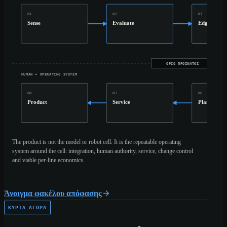
01
02
03
Sense
Evaluate
Edge
ΌΡΙΟ ΠΡΟΪΌΝΤΟΣ
HUMAN + OPERATING SYSTEM
08
07
06
Product
Service
Plant
The product is not the model or robot cell. It is the repeatable operating
system around the cell: integration, human authority, service, change control
and viable per-line economics.
Άνοιγμα φακέλου απόφασης
ΚΎΡΙΑ ΑΓΟΡΆ