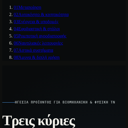
01
Μεταποίηση
02
Αυτοκίνητο & κινητικότητα
03
Ενέργεια & υποδομές
04
Εφοδιαστική & στόλοι
05
Ρομποτική αγροδιατροφής
06
Ναυτιλιακές λειτουργίες
07
Αστικά συστήματα
08
Άμυνα & διπλή χρήση
ΗΓΕΣΊΑ ΠΡΟΪΌΝΤΟΣ ΓΙΑ ΒΙΟΜΗΧΑΝΙΚΉ & ΦΥΣΙΚΉ ΤΝ
Τρεις κύριες