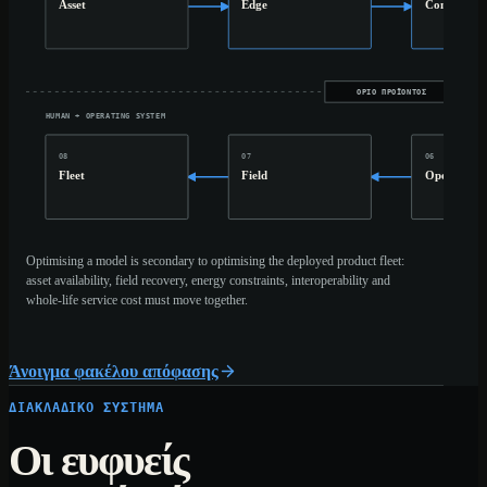
Asset
Edge
Connect
ΌΡΙΟ ΠΡΟΪΌΝΤΟΣ
HUMAN + OPERATING SYSTEM
08
07
06
Fleet
Field
Operator
Optimising a model is secondary to optimising the deployed product fleet:
asset availability, field recovery, energy constraints, interoperability and
whole-life service cost must move together.
Άνοιγμα φακέλου απόφασης
ΔΙΑΚΛΑΔΙΚΌ ΣΎΣΤΗΜΑ
Οι ευφυείς