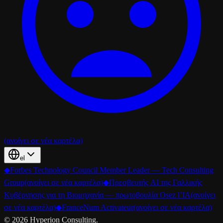
(ανοίγει σε νέα καρτέλα)
el
◆
Forbes Technology Council Member Leader — Tech Consulting
Group
(ανοίγει σε νέα καρτέλα)
◆
Πρεσβευτής AI της Γαλλικής
Κυβέρνησης για τη Βιομηχανία — πρωτοβουλία Osez l’IA
(ανοίγει
σε νέα καρτέλα)
◆
FranceNum Activateur
(ανοίγει σε νέα καρτέλα)
©
2026
Hyperion Consulting.