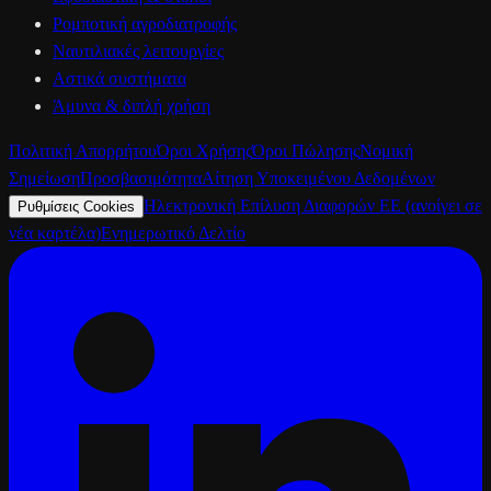
Ρομποτική αγροδιατροφής
Ναυτιλιακές λειτουργίες
Αστικά συστήματα
Άμυνα & διπλή χρήση
Πολιτική Απορρήτου
Όροι Χρήσης
Όροι Πώλησης
Νομική
Σημείωση
Προσβασιμότητα
Αίτηση Υποκειμένου Δεδομένων
Ηλεκτρονική Επίλυση Διαφορών ΕΕ
(ανοίγει σε
Ρυθμίσεις Cookies
νέα καρτέλα)
Ενημερωτικό Δελτίο