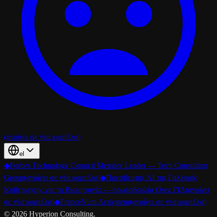
(ανοίγει σε νέα καρτέλα)
el
◆
Forbes Technology Council Member Leader — Tech Consulting
Group
(ανοίγει σε νέα καρτέλα)
◆
Πρεσβευτής AI της Γαλλικής
Κυβέρνησης για τη Βιομηχανία — πρωτοβουλία Osez l’IA
(ανοίγει
σε νέα καρτέλα)
◆
FranceNum Activateur
(ανοίγει σε νέα καρτέλα)
©
2026
Hyperion Consulting.