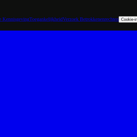
he Kennisgeving
Toegankelijkheid
Verzoek Betrokkenenrechten
Cookie-in