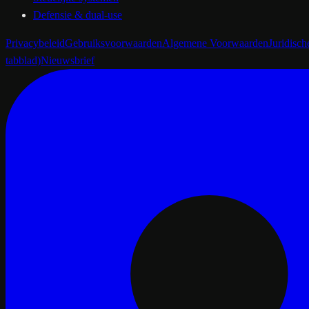
Defensie & dual-use
Privacybeleid
Gebruiksvoorwaarden
Algemene Voorwaarden
Juridisc
tabblad)
Nieuwsbrief