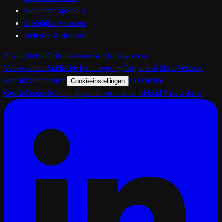
Maritieme operaties
Stedelijke systemen
Defensie & dual-use
Privacybeleid
Gebruiksvoorwaarden
Algemene
Voorwaarden
Juridische Kennisgeving
Toegankelijkheid
Verzoek
Betrokkenenrechten
EU Online
Cookie-instellingen
Geschillenbeslechting
(opent in een nieuw tabblad)
Nieuwsbrief