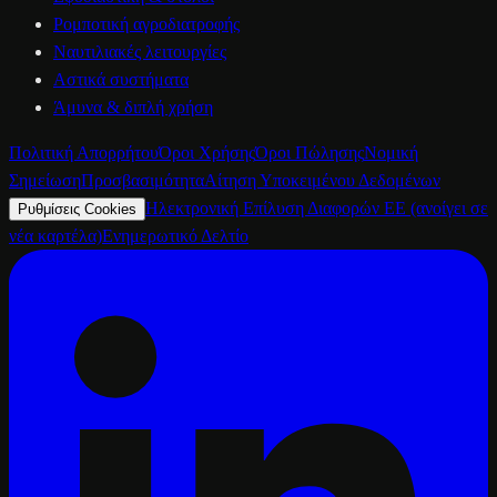
Ρομποτική αγροδιατροφής
Ναυτιλιακές λειτουργίες
Αστικά συστήματα
Άμυνα & διπλή χρήση
Πολιτική Απορρήτου
Όροι Χρήσης
Όροι Πώλησης
Νομική
Σημείωση
Προσβασιμότητα
Αίτηση Υποκειμένου Δεδομένων
Ηλεκτρονική Επίλυση Διαφορών ΕΕ
(ανοίγει σε
Ρυθμίσεις Cookies
νέα καρτέλα)
Ενημερωτικό Δελτίο