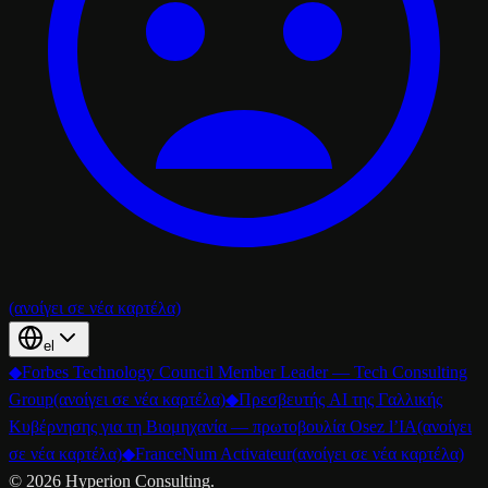
(ανοίγει σε νέα καρτέλα)
el
◆
Forbes Technology Council Member Leader — Tech Consulting
Group
(ανοίγει σε νέα καρτέλα)
◆
Πρεσβευτής AI της Γαλλικής
Κυβέρνησης για τη Βιομηχανία — πρωτοβουλία Osez l’IA
(ανοίγει
σε νέα καρτέλα)
◆
FranceNum Activateur
(ανοίγει σε νέα καρτέλα)
©
2026
Hyperion Consulting.