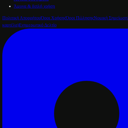
Άμυνα & διπλή χρήση
Πολιτική Απορρήτου
Όροι Χρήσης
Όροι Πώλησης
Νομική Σημείωση
καρτέλα)
Ενημερωτικό Δελτίο