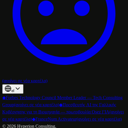
(ανοίγει σε νέα καρτέλα)
el
◆
Forbes Technology Council Member Leader — Tech Consulting
Group
(ανοίγει σε νέα καρτέλα)
◆
Πρεσβευτής AI της Γαλλικής
Κυβέρνησης για τη Βιομηχανία — πρωτοβουλία Osez l’IA
(ανοίγει
σε νέα καρτέλα)
◆
FranceNum Activateur
(ανοίγει σε νέα καρτέλα)
©
2026
Hyperion Consulting.