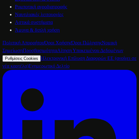
Ρομποτική αγροδιατροφής
Ναυτιλιακές λειτουργίες
Αστικά συστήματα
Άμυνα & διπλή χρήση
Πολιτική Απορρήτου
Όροι Χρήσης
Όροι Πώλησης
Νομική
Σημείωση
Προσβασιμότητα
Αίτηση Υποκειμένου Δεδομένων
Ηλεκτρονική Επίλυση Διαφορών ΕΕ
(ανοίγει σε
Ρυθμίσεις Cookies
νέα καρτέλα)
Ενημερωτικό Δελτίο