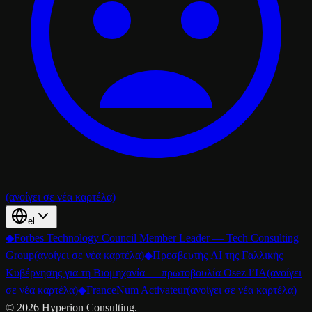
(ανοίγει σε νέα καρτέλα)
el
◆
Forbes Technology Council Member Leader — Tech Consulting
Group
(ανοίγει σε νέα καρτέλα)
◆
Πρεσβευτής AI της Γαλλικής
Κυβέρνησης για τη Βιομηχανία — πρωτοβουλία Osez l’IA
(ανοίγει
σε νέα καρτέλα)
◆
FranceNum Activateur
(ανοίγει σε νέα καρτέλα)
©
2026
Hyperion Consulting.