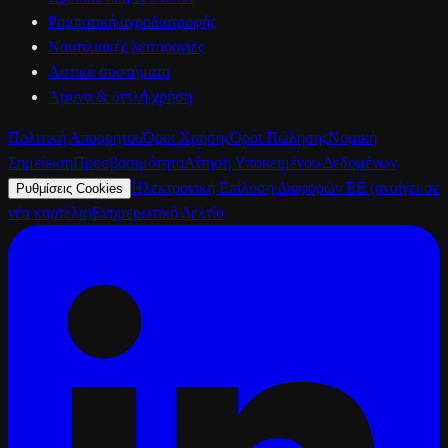
Ρομποτική αγροδιατροφής
Ναυτιλιακές λειτουργίες
Αστικά συστήματα
Άμυνα & διπλή χρήση
Πολιτική Απορρήτου
Όροι Χρήσης
Όροι Πώλησης
Νομική
Σημείωση
Προσβασιμότητα
Αίτηση Υποκειμένου Δεδομένων
Ηλεκτρονική Επίλυση Διαφορών ΕΕ
(ανοίγει σε
Ρυθμίσεις Cookies
νέα καρτέλα)
Ενημερωτικό Δελτίο