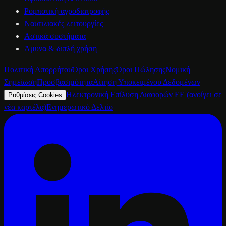
Ρομποτική αγροδιατροφής
Ναυτιλιακές λειτουργίες
Αστικά συστήματα
Άμυνα & διπλή χρήση
Πολιτική Απορρήτου
Όροι Χρήσης
Όροι Πώλησης
Νομική
Σημείωση
Προσβασιμότητα
Αίτηση Υποκειμένου Δεδομένων
Ηλεκτρονική Επίλυση Διαφορών ΕΕ
(ανοίγει σε
Ρυθμίσεις Cookies
νέα καρτέλα)
Ενημερωτικό Δελτίο