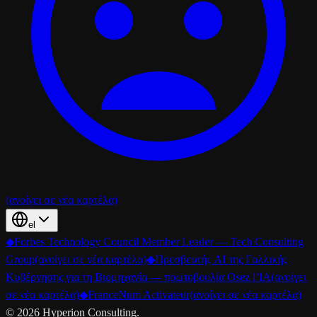
(ανοίγει σε νέα καρτέλα)
el
◆
Forbes Technology Council Member Leader — Tech Consulting
Group
(ανοίγει σε νέα καρτέλα)
◆
Πρεσβευτής AI της Γαλλικής
Κυβέρνησης για τη Βιομηχανία — πρωτοβουλία Osez l’IA
(ανοίγει
σε νέα καρτέλα)
◆
FranceNum Activateur
(ανοίγει σε νέα καρτέλα)
©
2026
Hyperion Consulting.