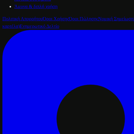
Άμυνα & διπλή χρήση
Πολιτική Απορρήτου
Όροι Χρήσης
Όροι Πώλησης
Νομική Σημείωση
καρτέλα)
Ενημερωτικό Δελτίο