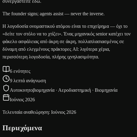
συνεργαστείτε εδώ.
The founder signs; agents assist — never the inverse.
Η λογοδοσία ονομαστικού ατόμου είναι το επιχείρημα — όχι το
«δείτε τον στόλο να το χτίζει». Ένας μηχανικός senior κατέχει τον
φάκελο ασφάλειας από άκρη σε άκρη, πολλαπλασιασμένος σε
δύναμη από ελεγμένους πράκτορες AI: λιγότερα χέρια,
περισσότερη λογοδοσία, πλήρης ιχνηλασιμότητα.
6 ενότητες
9 λεπτά ανάγνωση
Αυτοκινητοβιομηχανία · Αεροδιαστημική · Βιομηχανία
Ιούνιος 2026
Τελευταία αναθεώρηση: Ιούνιος 2026
Περιεχόμενα