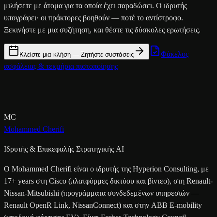
μιλήσετε με άτομα για τα οποία έχει παραδώσει. Ο ιδρυτής
υπογράφει· οι πράκτορες βοηθούν — ποτέ το αντίστροφο.
Ξεκινήστε με μια συζήτηση, και θέστε τις δύσκολες ερωτήσεις.
Φάκελος
Κλείστε μια κλήση — Ζητήστε συστάσεις
ασφάλειας & τεκμήρια πιστοποίησης
MC
Mohammed Cherifi
Ιδρυτής & Επικεφαλής Στρατηγικής AI
Ο Mohammed Cherifi είναι ο ιδρυτής της Hyperion Consulting, με
17+ years στη Cisco (πλατφόρμες δικτύου και βίντεο), στη Renault-
Nissan-Mitsubishi (προγράμματα συνδεδεμένων υπηρεσιών —
Renault OpenR Link, NissanConnect) και στην ABB E-mobility