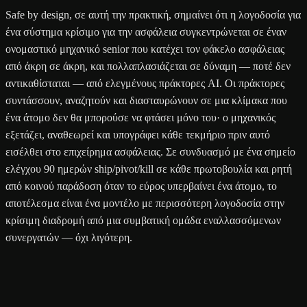
Safe by design, σε αυτή την πρακτική, σημαίνει ότι η λογοδοσία για
ένα σύστημα κρίσιμο για την ασφάλεια συγκεντρώνεται σε έναν
ονομαστικό μηχανικό senior που κατέχει τον φάκελο ασφάλειας
από άκρη σε άκρη, και πολλαπλασιάζεται σε δύναμη — ποτέ δεν
αντικαθίσταται — από ελεγμένους πράκτορες AI. Οι πράκτορες
συντάσσουν, αναζητούν και διασταυρώνουν σε μια κλίμακα που
ένα άτομο δεν θα μπορούσε να φτάσει μόνο του· ο μηχανικός
εξετάζει, αναθεωρεί και υπογράφει κάθε τεκμήριο πριν αυτό
εισέλθει στο επιχείρημα ασφάλειας. Σε συνδυασμό με ένα σημείο
ελέγχου 90 ημερών ship/pivot/kill σε κάθε πρωτοβουλία και ρητή
από κοινού παράδοση όταν το εύρος υπερβαίνει ένα άτομο, το
αποτέλεσμα είναι ένα μοντέλο με περισσότερη λογοδοσία στην
κρίσιμη διαδρομή από μια συμβατική ομάδα εναλλασσόμενων
συνεργατών — όχι λιγότερη.