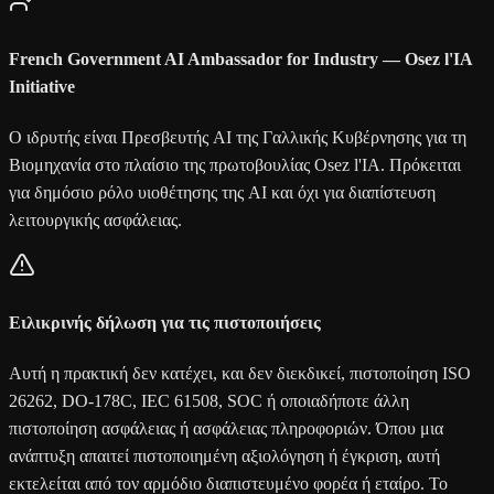
French Government AI Ambassador for Industry — Osez l'IA
Initiative
Ο ιδρυτής είναι Πρεσβευτής AI της Γαλλικής Κυβέρνησης για τη
Βιομηχανία στο πλαίσιο της πρωτοβουλίας Osez l'IA. Πρόκειται
για δημόσιο ρόλο υιοθέτησης της AI και όχι για διαπίστευση
λειτουργικής ασφάλειας.
Ειλικρινής δήλωση για τις πιστοποιήσεις
Αυτή η πρακτική δεν κατέχει, και δεν διεκδικεί, πιστοποίηση ISO
26262, DO-178C, IEC 61508, SOC ή οποιαδήποτε άλλη
πιστοποίηση ασφάλειας ή ασφάλειας πληροφοριών. Όπου μια
ανάπτυξη απαιτεί πιστοποιημένη αξιολόγηση ή έγκριση, αυτή
εκτελείται από τον αρμόδιο διαπιστευμένο φορέα ή εταίρο. Το