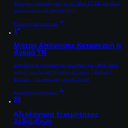
δεδομένων, συμμόρφωση με τον Νόμο ΤΝ ΕΕ, ασφάλεια,
κίνδυνο lock-in και ποιότητα SLA
Εκκίνηση διαγνωστικού
Μήτρα Απόφασης Κατασκευή ή
Αγορά ΤΝ
Απαντήστε σε 8 στρατηγικές ερωτήσεις και λάβετε βάσει
δεδομένων σύσταση: Κατασκευή, Αγορά, Υβριδικό ή
Εταιρεία — με σύγκριση κόστους 3 ετών
Εκκίνηση διαγνωστικού
Αξιολόγηση Ετοιμότητας
Δεδομένων