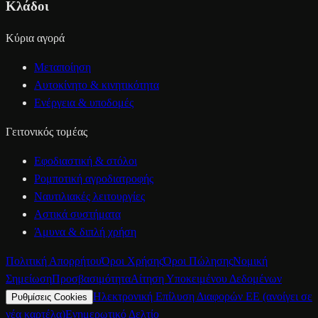
Κλάδοι
Κύρια αγορά
Μεταποίηση
Αυτοκίνητο & κινητικότητα
Ενέργεια & υποδομές
Γειτονικός τομέας
Εφοδιαστική & στόλοι
Ρομποτική αγροδιατροφής
Ναυτιλιακές λειτουργίες
Αστικά συστήματα
Άμυνα & διπλή χρήση
Πολιτική Απορρήτου
Όροι Χρήσης
Όροι Πώλησης
Νομική
Σημείωση
Προσβασιμότητα
Αίτηση Υποκειμένου Δεδομένων
Ηλεκτρονική Επίλυση Διαφορών ΕΕ
(ανοίγει σε
Ρυθμίσεις Cookies
νέα καρτέλα)
Ενημερωτικό Δελτίο