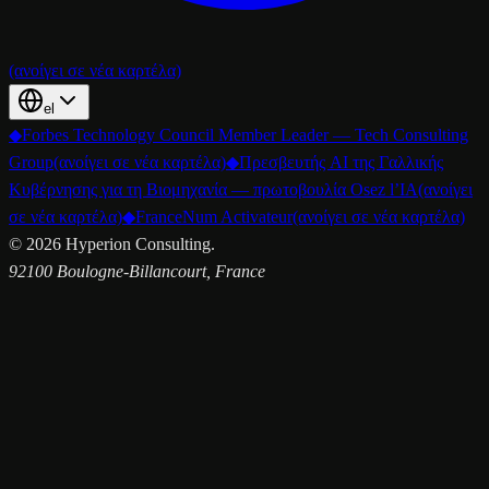
(ανοίγει σε νέα καρτέλα)
el
◆
Forbes Technology Council Member Leader — Tech Consulting
Group
(ανοίγει σε νέα καρτέλα)
◆
Πρεσβευτής AI της Γαλλικής
Κυβέρνησης για τη Βιομηχανία — πρωτοβουλία Osez l’IA
(ανοίγει
σε νέα καρτέλα)
◆
FranceNum Activateur
(ανοίγει σε νέα καρτέλα)
©
2026
Hyperion Consulting.
92100 Boulogne-Billancourt, France