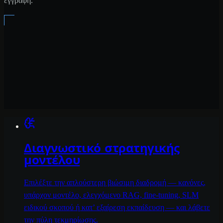
εγγραφή.
Διαγνωστικό στρατηγικής
μοντέλου
Επιλέξτε την απλούστερη βιώσιμη διαδρομή — κανόνες,
υπάρχον μοντέλο, ελεγχόμενο RAG, fine-tuning, SLM
ειδικού σκοπού ή κατ’ εξαίρεση εκπαίδευση — και λάβετε
την πύλη τεκμηρίωσης.