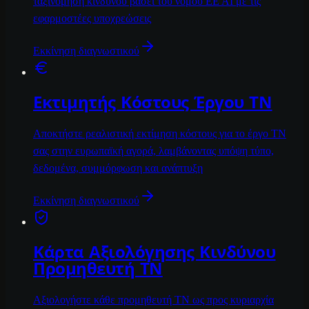
ταξινόμηση κινδύνου βάσει του νόμου ΕΕ ΑΙ με τις
εφαρμοστέες υποχρεώσεις
Εκκίνηση διαγνωστικού
Εκτιμητής Κόστους Έργου ΤΝ
Αποκτήστε ρεαλιστική εκτίμηση κόστους για το έργο ΤΝ
σας στην ευρωπαϊκή αγορά, λαμβάνοντας υπόψη τύπο,
δεδομένα, συμμόρφωση και ανάπτυξη
Εκκίνηση διαγνωστικού
Κάρτα Αξιολόγησης Κινδύνου
Προμηθευτή ΤΝ
Αξιολογήστε κάθε προμηθευτή ΤΝ ως προς κυριαρχία