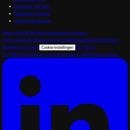
Maritieme operaties
Stedelijke systemen
Defensie & dual-use
Privacybeleid
Gebruiksvoorwaarden
Algemene
Voorwaarden
Juridische Kennisgeving
Toegankelijkheid
Verzoek
Betrokkenenrechten
EU Online
Cookie-instellingen
Geschillenbeslechting
(opent in een nieuw tabblad)
Nieuwsbrief