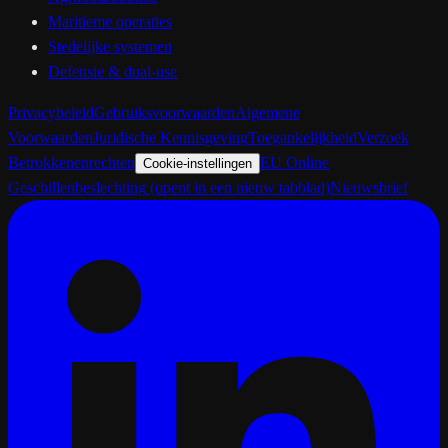
Maritieme operaties
Stedelijke systemen
Defensie & dual-use
Privacybeleid
Gebruiksvoorwaarden
Algemene
Voorwaarden
Juridische Kennisgeving
Toegankelijkheid
Verzoek
Betrokkenenrechten
EU Online
Cookie-instellingen
Geschillenbeslechting
(opent in een nieuw tabblad)
Nieuwsbrief