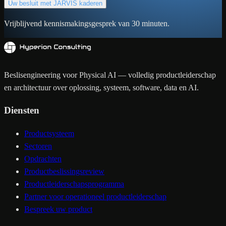
Uw besluit met JARVIS kaderen
Vrijblijvend kennismakingsgesprek van 30 minuten.
Beslisengineering voor Physical AI — volledig productleiderschap
en architectuur over oplossing, systeem, software, data en AI.
Diensten
Productsysteem
Sectoren
Opdrachten
Productbeslissingsreview
Productleiderschapsprogramma
Partner voor operationeel productleiderschap
Bespreek uw product