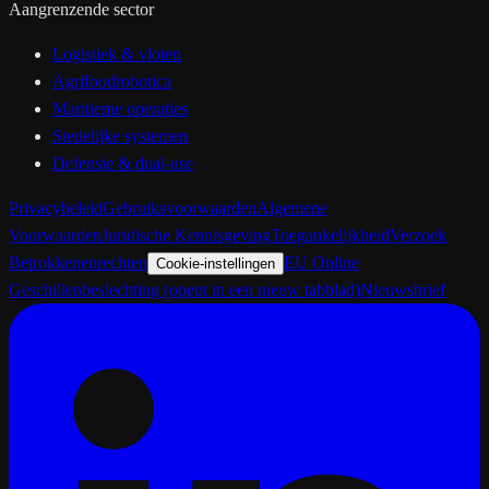
Aangrenzende sector
Logistiek & vloten
Agrifoodrobotica
Maritieme operaties
Stedelijke systemen
Defensie & dual-use
Privacybeleid
Gebruiksvoorwaarden
Algemene
Voorwaarden
Juridische Kennisgeving
Toegankelijkheid
Verzoek
Betrokkenenrechten
EU Online
Cookie-instellingen
Geschillenbeslechting
(opent in een nieuw tabblad)
Nieuwsbrief