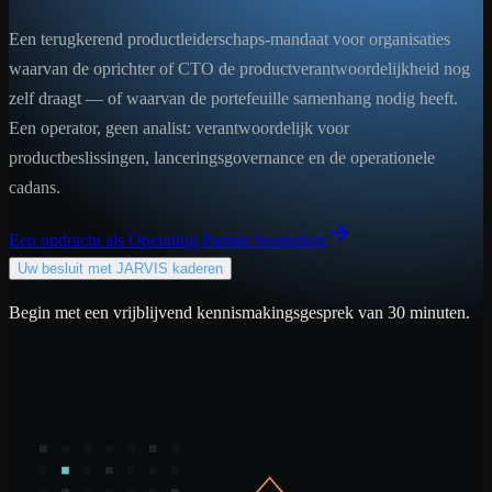
Een terugkerend productleiderschaps-mandaat voor organisaties
waarvan de oprichter of CTO de productverantwoordelijkheid nog
zelf draagt — of waarvan de portefeuille samenhang nodig heeft.
Een operator, geen analist: verantwoordelijk voor
productbeslissingen, lanceringsgovernance en de operationele
cadans.
Een opdracht als Operating Partner bespreken
Uw besluit met JARVIS kaderen
Begin met een vrijblijvend kennismakingsgesprek van 30 minuten.