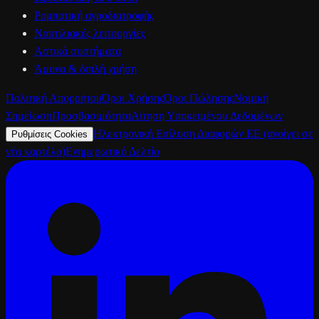
Ρομποτική αγροδιατροφής
Ναυτιλιακές λειτουργίες
Αστικά συστήματα
Άμυνα & διπλή χρήση
Πολιτική Απορρήτου
Όροι Χρήσης
Όροι Πώλησης
Νομική
Σημείωση
Προσβασιμότητα
Αίτηση Υποκειμένου Δεδομένων
Ηλεκτρονική Επίλυση Διαφορών ΕΕ
(ανοίγει σε
Ρυθμίσεις Cookies
νέα καρτέλα)
Ενημερωτικό Δελτίο