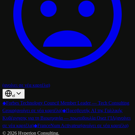
(ανοίγει σε νέα καρτέλα)
el
◆
Forbes Technology Council Member Leader — Tech Consulting
Group
(ανοίγει σε νέα καρτέλα)
◆
Πρεσβευτής AI της Γαλλικής
Κυβέρνησης για τη Βιομηχανία — πρωτοβουλία Osez l’IA
(ανοίγει
σε νέα καρτέλα)
◆
FranceNum Activateur
(ανοίγει σε νέα καρτέλα)
©
2026
Hyperion Consulting.