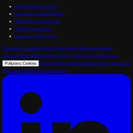
Εφοδιαστική & στόλοι
Ρομποτική αγροδιατροφής
Ναυτιλιακές λειτουργίες
Αστικά συστήματα
Άμυνα & διπλή χρήση
Πολιτική Απορρήτου
Όροι Χρήσης
Όροι Πώλησης
Νομική
Σημείωση
Προσβασιμότητα
Αίτηση Υποκειμένου Δεδομένων
Ηλεκτρονική Επίλυση Διαφορών ΕΕ
(ανοίγει σε
Ρυθμίσεις Cookies
νέα καρτέλα)
Ενημερωτικό Δελτίο