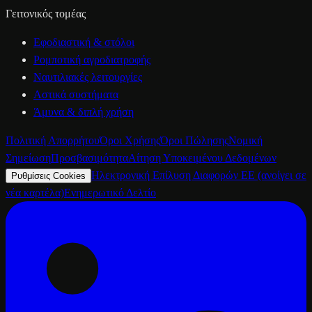
Γειτονικός τομέας
Εφοδιαστική & στόλοι
Ρομποτική αγροδιατροφής
Ναυτιλιακές λειτουργίες
Αστικά συστήματα
Άμυνα & διπλή χρήση
Πολιτική Απορρήτου
Όροι Χρήσης
Όροι Πώλησης
Νομική
Σημείωση
Προσβασιμότητα
Αίτηση Υποκειμένου Δεδομένων
Ηλεκτρονική Επίλυση Διαφορών ΕΕ
(ανοίγει σε
Ρυθμίσεις Cookies
νέα καρτέλα)
Ενημερωτικό Δελτίο