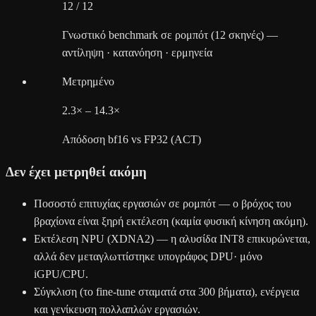
12 / 12
Γνωστικό benchmark σε ρομπότ (12 σκηνές) —
αντίληψη · κατανόηση · ερμηνεία
Μετρημένο
2.3× – 14.3×
Απόδοση bf16 vs FP32 (ACT)
Δεν έχει μετρηθεί ακόμη
Ποσοστό επιτυχίας εργασιών σε ρομπότ — ο βρόχος του
βραχίονα είναι ξηρή εκτέλεση (καμία φυσική κίνηση ακόμη).
Εκτέλεση NPU (XDNA2) — η αλυσίδα INT8 επικυρώνεται,
αλλά δεν μεταγλωττίστηκε υπογράφος DPU· μόνο
iGPU/CPU.
Σύγκλιση (το fine-tune σταματά στα 300 βήματα), ενέργεια
και γενίκευση πολλαπλών εργασιών.