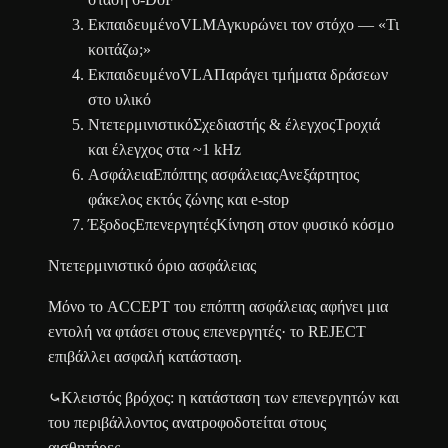
Εκπαιδευμένο
VLM
Αγκυρώνει τον στόχο — «Τι
κοιτάζω;»
Εκπαιδευμένο
VLA
Παράγει τμήματα δράσεων
στο υλικό
Ντετερμινιστικό
Σχεδιαστής & έλεγχος
Τροχιά
και έλεγχος στα ~1 kHz
Ασφάλεια
Επόπτης ασφάλειας
Ανεξάρτητος
φάκελος εκτός ζώνης και e-stop
Έξοδος
Επενεργητές
Κίνηση στον φυσικό κόσμο
Ντετερμινιστικό όριο ασφάλειας
Μόνο το ACCEPT του επόπτη ασφάλειας αφήνει μια
εντολή να φτάσει στους επενεργητές· το REJECT
επιβάλλει ασφαλή κατάσταση.
⤿
Κλειστός βρόχος: η κατάσταση των επενεργητών και
του περιβάλλοντος ανατροφοδοτείται στους
αισθητήρες.