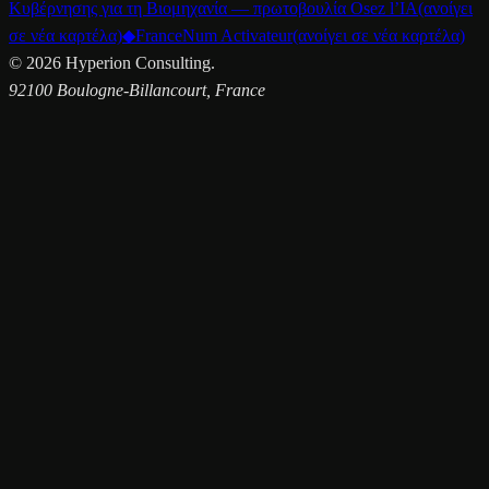
Κυβέρνησης για τη Βιομηχανία — πρωτοβουλία Osez l’IA
(ανοίγει
σε νέα καρτέλα)
◆
FranceNum Activateur
(ανοίγει σε νέα καρτέλα)
©
2026
Hyperion Consulting.
92100 Boulogne-Billancourt, France