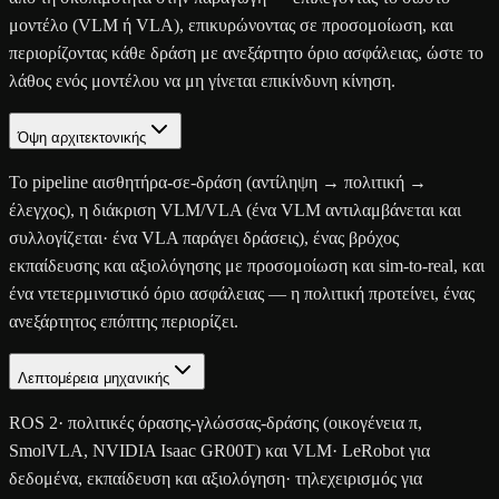
μοντέλο (VLM ή VLA), επικυρώνοντας σε προσομοίωση, και
περιορίζοντας κάθε δράση με ανεξάρτητο όριο ασφάλειας, ώστε το
λάθος ενός μοντέλου να μη γίνεται επικίνδυνη κίνηση.
Όψη αρχιτεκτονικής
Το pipeline αισθητήρα-σε-δράση (αντίληψη → πολιτική →
έλεγχος), η διάκριση VLM/VLA (ένα VLM αντιλαμβάνεται και
συλλογίζεται· ένα VLA παράγει δράσεις), ένας βρόχος
εκπαίδευσης και αξιολόγησης με προσομοίωση και sim-to-real, και
ένα ντετερμινιστικό όριο ασφάλειας — η πολιτική προτείνει, ένας
ανεξάρτητος επόπτης περιορίζει.
Λεπτομέρεια μηχανικής
ROS 2· πολιτικές όρασης-γλώσσας-δράσης (οικογένεια π,
SmolVLA, NVIDIA Isaac GR00T) και VLM· LeRobot για
δεδομένα, εκπαίδευση και αξιολόγηση· τηλεχειρισμός για