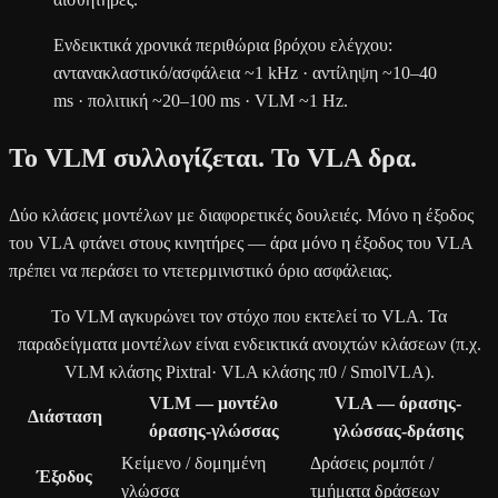
Ενδεικτικά χρονικά περιθώρια βρόχου ελέγχου:
αντανακλαστικό/ασφάλεια ~1 kHz · αντίληψη ~10–40
ms · πολιτική ~20–100 ms · VLM ~1 Hz.
Το VLM συλλογίζεται. Το VLA δρα.
Δύο κλάσεις μοντέλων με διαφορετικές δουλειές. Μόνο η έξοδος
του VLA φτάνει στους κινητήρες — άρα μόνο η έξοδος του VLA
πρέπει να περάσει το ντετερμινιστικό όριο ασφάλειας.
Το VLM αγκυρώνει τον στόχο που εκτελεί το VLA. Τα
παραδείγματα μοντέλων είναι ενδεικτικά ανοιχτών κλάσεων (π.χ.
VLM κλάσης Pixtral· VLA κλάσης π0 / SmolVLA).
VLM — μοντέλο
VLA — όρασης-
Διάσταση
όρασης-γλώσσας
γλώσσας-δράσης
Κείμενο / δομημένη
Δράσεις ρομπότ /
Έξοδος
γλώσσα
τμήματα δράσεων