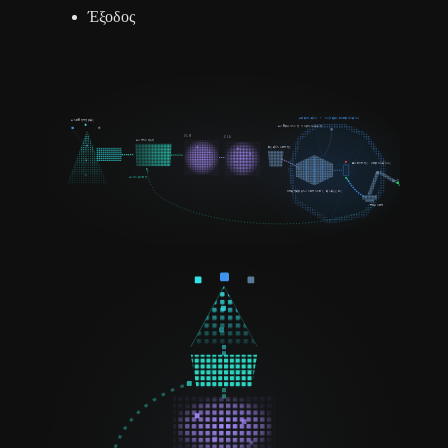
Έξοδος
Ασφάλεια + κυβερνοασφάλεια
Αισθητήρες
Ανθρώπινη παράκαμψη
VLM
VLA
Αντίληψη
Σχεδιαστής
Επόπτης ασφάλειας
Ανάδραση
Ντετερμινιστικός έλεγχος
Ρομπότ