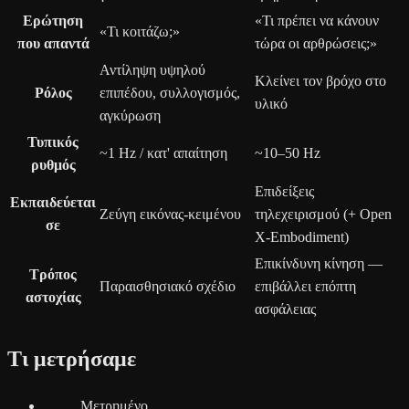
Ερώτηση
«Τι πρέπει να κάνουν
«Τι κοιτάζω;»
που απαντά
τώρα οι αρθρώσεις;»
Αντίληψη υψηλού
Κλείνει τον βρόχο στο
Ρόλος
επιπέδου, συλλογισμός,
υλικό
αγκύρωση
Τυπικός
~1 Hz / κατ' απαίτηση
~10–50 Hz
ρυθμός
Επιδείξεις
Εκπαιδεύεται
Ζεύγη εικόνας-κειμένου
τηλεχειρισμού (+ Open
σε
X-Embodiment)
Επικίνδυνη κίνηση —
Τρόπος
Παραισθησιακό σχέδιο
επιβάλλει επόπτη
αστοχίας
ασφάλειας
Τι μετρήσαμε
Μετρημένο