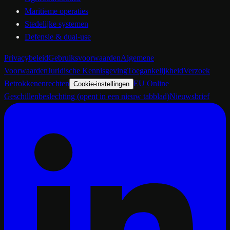
Maritieme operaties
Stedelijke systemen
Defensie & dual-use
Privacybeleid
Gebruiksvoorwaarden
Algemene
Voorwaarden
Juridische Kennisgeving
Toegankelijkheid
Verzoek
Betrokkenenrechten
EU Online
Cookie-instellingen
Geschillenbeslechting
(opent in een nieuw tabblad)
Nieuwsbrief