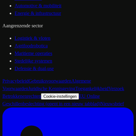
Automotive & mobiliteit
Energie & infrastructuur
Aangrenzende sector
Logistiek & vloten
Agrifoodrobotica
Maritieme operaties
Stedelijke systemen
Defensie & dual-use
Privacybeleid
Gebruiksvoorwaarden
Algemene
Voorwaarden
Juridische Kennisgeving
Toegankelijkheid
Verzoek
Betrokkenenrechten
EU Online
Cookie-instellingen
Geschillenbeslechting
(opent in een nieuw tabblad)
Nieuwsbrief