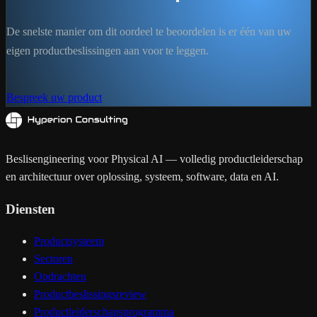
De snelste manier om dit oordeel te beoordelen is er één van uw
eigen productbeslissingen aan voor te leggen.
Bespreek uw product
Beslisengineering voor Physical AI — volledig productleiderschap
en architectuur over oplossing, systeem, software, data en AI.
Diensten
Productsysteem
Sectoren
Opdrachten
Productbeslissingsreview
Productleiderschapsprogramma