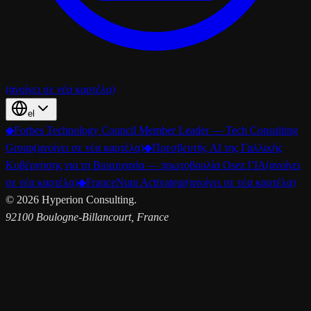
(ανοίγει σε νέα καρτέλα)
el
◆
Forbes Technology Council Member Leader — Tech Consulting
Group
(ανοίγει σε νέα καρτέλα)
◆
Πρεσβευτής AI της Γαλλικής
Κυβέρνησης για τη Βιομηχανία — πρωτοβουλία Osez l’IA
(ανοίγει
σε νέα καρτέλα)
◆
FranceNum Activateur
(ανοίγει σε νέα καρτέλα)
©
2026
Hyperion Consulting.
92100 Boulogne-Billancourt, France