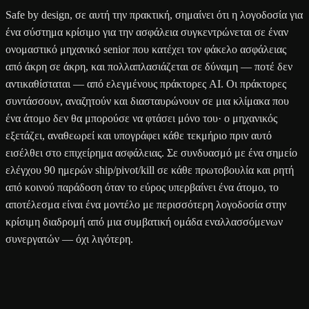
Safe by design, σε αυτή την πρακτική, σημαίνει ότι η λογοδοσία για
ένα σύστημα κρίσιμο για την ασφάλεια συγκεντρώνεται σε έναν
ονομαστικό μηχανικό senior που κατέχει τον φάκελο ασφάλειας
από άκρη σε άκρη, και πολλαπλασιάζεται σε δύναμη — ποτέ δεν
αντικαθίσταται — από ελεγμένους πράκτορες AI. Οι πράκτορες
συντάσσουν, αναζητούν και διασταυρώνουν σε μια κλίμακα που
ένα άτομο δεν θα μπορούσε να φτάσει μόνο του· ο μηχανικός
εξετάζει, αναθεωρεί και υπογράφει κάθε τεκμήριο πριν αυτό
εισέλθει στο επιχείρημα ασφάλειας. Σε συνδυασμό με ένα σημείο
ελέγχου 90 ημερών ship/pivot/kill σε κάθε πρωτοβουλία και ρητή
από κοινού παράδοση όταν το εύρος υπερβαίνει ένα άτομο, το
αποτέλεσμα είναι ένα μοντέλο με περισσότερη λογοδοσία στην
κρίσιμη διαδρομή από μια συμβατική ομάδα εναλλασσόμενων
συνεργατών — όχι λιγότερη.