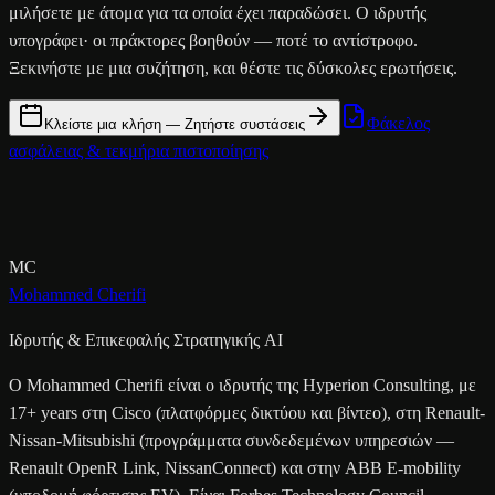
μιλήσετε με άτομα για τα οποία έχει παραδώσει. Ο ιδρυτής
υπογράφει· οι πράκτορες βοηθούν — ποτέ το αντίστροφο.
Ξεκινήστε με μια συζήτηση, και θέστε τις δύσκολες ερωτήσεις.
Φάκελος
Κλείστε μια κλήση — Ζητήστε συστάσεις
ασφάλειας & τεκμήρια πιστοποίησης
MC
Mohammed Cherifi
Ιδρυτής & Επικεφαλής Στρατηγικής AI
Ο Mohammed Cherifi είναι ο ιδρυτής της Hyperion Consulting, με
17+ years στη Cisco (πλατφόρμες δικτύου και βίντεο), στη Renault-
Nissan-Mitsubishi (προγράμματα συνδεδεμένων υπηρεσιών —
Renault OpenR Link, NissanConnect) και στην ABB E-mobility