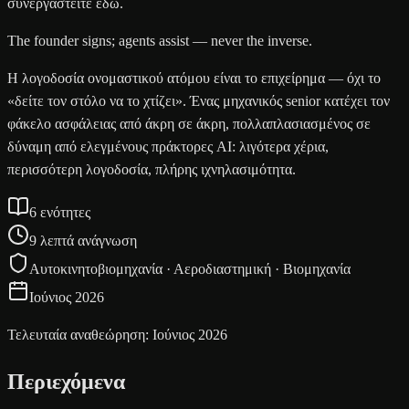
συνεργαστείτε εδώ.
The founder signs; agents assist — never the inverse.
Η λογοδοσία ονομαστικού ατόμου είναι το επιχείρημα — όχι το
«δείτε τον στόλο να το χτίζει». Ένας μηχανικός senior κατέχει τον
φάκελο ασφάλειας από άκρη σε άκρη, πολλαπλασιασμένος σε
δύναμη από ελεγμένους πράκτορες AI: λιγότερα χέρια,
περισσότερη λογοδοσία, πλήρης ιχνηλασιμότητα.
6 ενότητες
9 λεπτά ανάγνωση
Αυτοκινητοβιομηχανία · Αεροδιαστημική · Βιομηχανία
Ιούνιος 2026
Τελευταία αναθεώρηση: Ιούνιος 2026
Περιεχόμενα