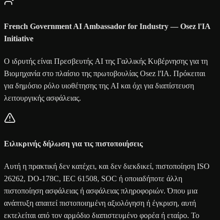
French Government AI Ambassador for Industry — Osez l'IA
Initiative
Ο ιδρυτής είναι Πρεσβευτής AI της Γαλλικής Κυβέρνησης για τη
Βιομηχανία στο πλαίσιο της πρωτοβουλίας Osez l'IA. Πρόκειται
για δημόσιο ρόλο υιοθέτησης της AI και όχι για διαπίστευση
λειτουργικής ασφάλειας.
Ειλικρινής δήλωση για τις πιστοποιήσεις
Αυτή η πρακτική δεν κατέχει, και δεν διεκδικεί, πιστοποίηση ISO
26262, DO-178C, IEC 61508, SOC ή οποιαδήποτε άλλη
πιστοποίηση ασφάλειας ή ασφάλειας πληροφοριών. Όπου μια
ανάπτυξη απαιτεί πιστοποιημένη αξιολόγηση ή έγκριση, αυτή
εκτελείται από τον αρμόδιο διαπιστευμένο φορέα ή εταίρο. Το