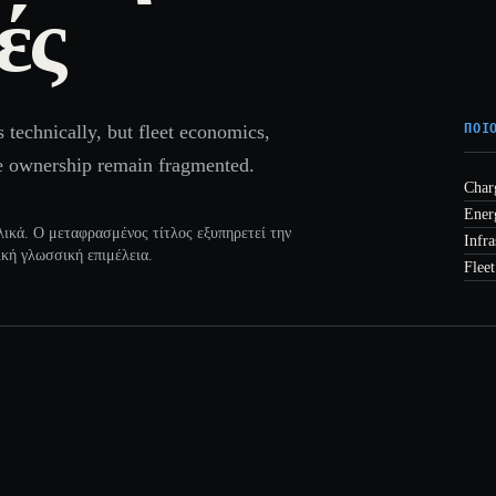
ές
 technically, but fleet economics,
ΠΟΙ
re ownership remain fragmented.
Char
Ener
λικά. Ο μεταφρασμένος τίτλος εξυπηρετεί την
Infr
ική γλωσσική επιμέλεια.
Fleet