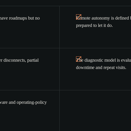
 have roadmaps but no
Remote autonomy is defined b
prepared to let it do.
 disconnects, partial
The diagnostic model is evalua
downtime and repeat visits.
ware and operating-policy