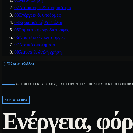
01
Μεταποίηση
02
Αυτοκίνητο & κινητικότητα
03
Ενέργεια & υποδομές
04
Εφοδιαστική & στόλοι
05
Ρομποτική αγροδιατροφής
06
Ναυτιλιακές λειτουργίες
07
Αστικά συστήματα
08
Άμυνα & διπλή χρήση
Όλοι οι κλάδοι
ΑΞΙΟΠΙΣΤΊΑ ΣΤΌΛΟΥ, ΛΕΙΤΟΥΡΓΊΕΣ ΠΕΔΊΟΥ ΚΑΙ ΟΙΚΟΝΟΜ
ΚΎΡΙΑ ΑΓΟΡΆ
Ενέργεια, φό