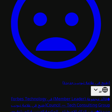
تح في علامة تبويب جديدة)
ar
قائد مجموعة (Member Leader) في Forbes Technology
Council — Tech Consulting Gro
(يفتح في علامة تبويب
دة)
◆
سفير الذكاء الاصطناعي للحكومة الفرنسية للصناعة —