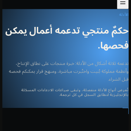
لة
مٌ منتجي تدعمه أعمال يمكن
حصها.
مه ثلاثة أشكال من الأدلة: خبرة منتجات على نطاق الإنتاج،
ظمة مملوكة بُنيت واختُبرت مباشرة، ومنهج قرار يمكنكم فحصه
 الشراء.
رض أنواع الأدلة منفصلة، وتبقى صياغات الادعاءات المسجّلة
إنجليزية لتطابق السجل في كل ترجمة.