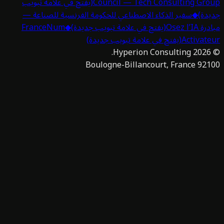
Council — Tech Consulting Gro
(يفتح في علامة تبويب
دة)
◆
سفير الذكاء الاصطناعي للحكومة الفرنسية للصناعة —
 Osez l’IA
(يفتح في علامة تبويب جديدة)
◆
FranceNum
Activat
(يفتح في علامة تبويب جديدة)
Hyperion Consulting.
2026
92100 Boulogne-Billan