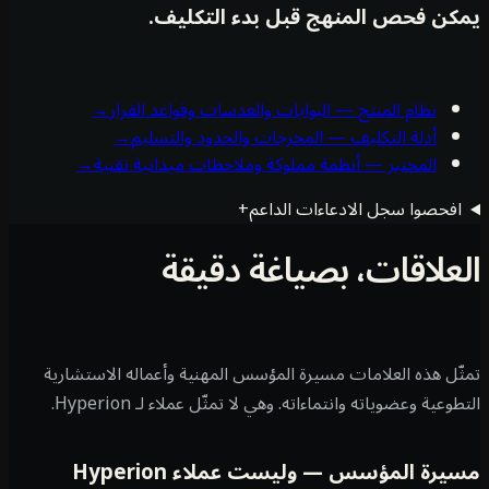
كن فحص المنهج قبل بدء التكليف.
نظام المنتج — البوابات والعدسات وقواعد القرار
→
أدلة التكليف — المخرجات والحدود والتسليم
→
المختبر — أنظمة مملوكة وملاحظات ميدانية تقنية
→
افحصوا سجل الادعاءات الداعم
+
علاقات، بصياغة دقيقة
ّل هذه العلامات مسيرة المؤسس المهنية وأعماله الاستشارية
وعية وعضوياته وانتماءاته. وهي لا تمثّل عملاء لـ Hyperion.
يرة المؤسس — وليست عملاء Hyperion