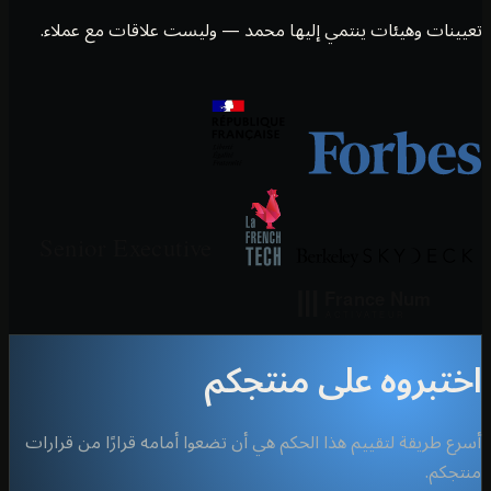
ينات وهيئات ينتمي إليها محمد — وليست علاقات مع عملاء.
تبروه على منتجكم
ع طريقة لتقييم هذا الحكم هي أن تضعوا أمامه قرارًا من قرارات
جكم.