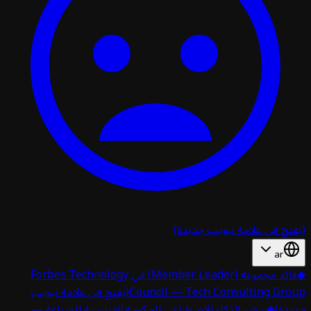
تح في علامة تبويب جديدة)
ar
قائد مجموعة (Member Leader) في Forbes Technology
Council — Tech Consulting Gro
(يفتح في علامة تبويب
دة)
◆
سفير الذكاء الاصطناعي للحكومة الفرنسية للصناعة —