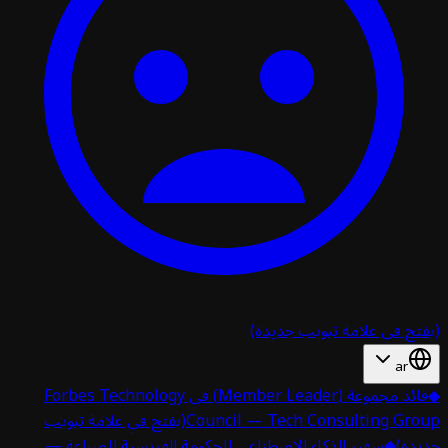
تح في علامة تبويب جديدة)
ar
قائد مجموعة (Member Leader) في Forbes Technology
Council — Tech Consulting Gro
(يفتح في علامة تبويب
دة)
◆
سفير الذكاء الاصطناعي للحكومة الفرنسية للصناعة —