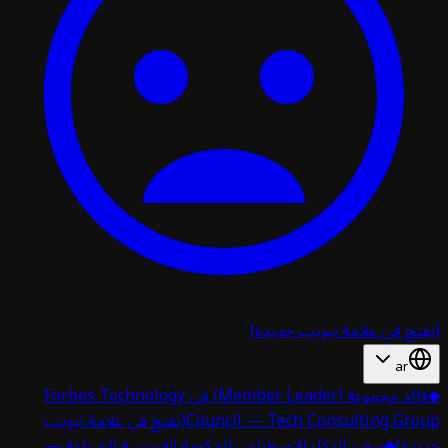
تح في علامة تبويب جديدة)
ar
قائد مجموعة (Member Leader) في Forbes Technology
Council — Tech Consulting Gro
(يفتح في علامة تبويب
دة)
◆
سفير الذكاء الاصطناعي للحكومة الفرنسية للصناعة —