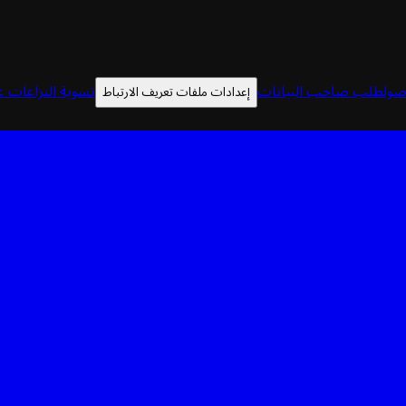
صول
طلب صاحب البيانات
تسوية النزاعات عب
إعدادات ملفات تعريف الارتباط