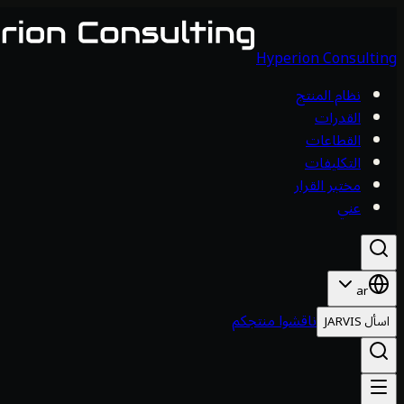
Hyperion Consulting
نظام المنتج
القدرات
القطاعات
التكليفات
مختبر القرار
عني
ar
ناقشوا منتجكم
اسأل JARVIS