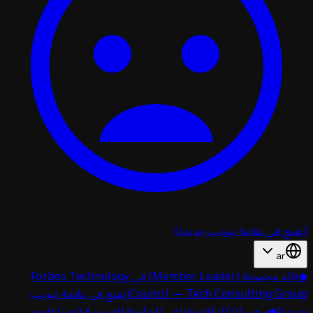
تح في علامة تبويب جديدة)
ar
قائد مجموعة (Member Leader) في Forbes Technology
Council — Tech Consulting Gro
(يفتح في علامة تبويب
دة)
◆
سفير الذكاء الاصطناعي للحكومة الفرنسية للصناعة —