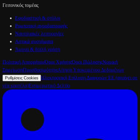
Γειτονικός τομέας
Εφοδιαστική & στόλοι
Ρομποτική αγροδιατροφής
Ναυτιλιακές λειτουργίες
Αστικά συστήματα
Άμυνα & διπλή χρήση
Πολιτική Απορρήτου
Όροι Χρήσης
Όροι Πώλησης
Νομική
Σημείωση
Προσβασιμότητα
Αίτηση Υποκειμένου Δεδομένων
Ηλεκτρονική Επίλυση Διαφορών ΕΕ
(ανοίγει σε
Ρυθμίσεις Cookies
νέα καρτέλα)
Ενημερωτικό Δελτίο