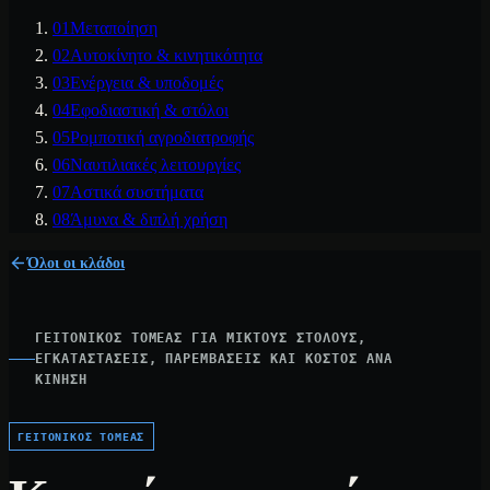
01
Μεταποίηση
02
Αυτοκίνητο & κινητικότητα
03
Ενέργεια & υποδομές
04
Εφοδιαστική & στόλοι
05
Ρομποτική αγροδιατροφής
06
Ναυτιλιακές λειτουργίες
07
Αστικά συστήματα
08
Άμυνα & διπλή χρήση
Όλοι οι κλάδοι
ΓΕΙΤΟΝΙΚΌΣ ΤΟΜΈΑΣ ΓΙΑ ΜΙΚΤΟΎΣ ΣΤΌΛΟΥΣ,
ΕΓΚΑΤΑΣΤΆΣΕΙΣ, ΠΑΡΕΜΒΆΣΕΙΣ ΚΑΙ ΚΌΣΤΟΣ ΑΝΆ
ΚΊΝΗΣΗ
ΓΕΙΤΟΝΙΚΌΣ ΤΟΜΈΑΣ