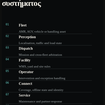
συστήματος
01
Fleet
AMR, AGV, vehicle or handling asset
02
Perception
Localisation, traffic and load state
03
Dispatch
Mission and cross-fleet arbitration
04
Facility
WMS, yard and site rules
05
Operator
Intervention and exception handling
06
Connect
Coverage, offline state and identity
07
Service
Maintenance and partner response