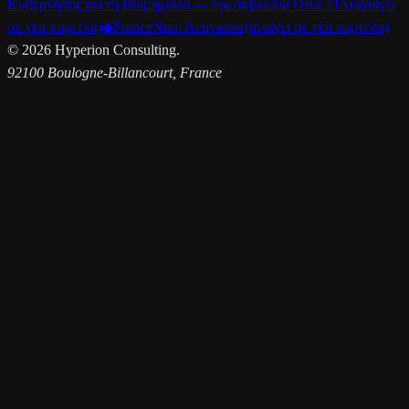
Κυβέρνησης για τη Βιομηχανία — πρωτοβουλία Osez l’IA
(ανοίγει
σε νέα καρτέλα)
◆
FranceNum Activateur
(ανοίγει σε νέα καρτέλα)
©
2026
Hyperion Consulting.
92100 Boulogne-Billancourt, France