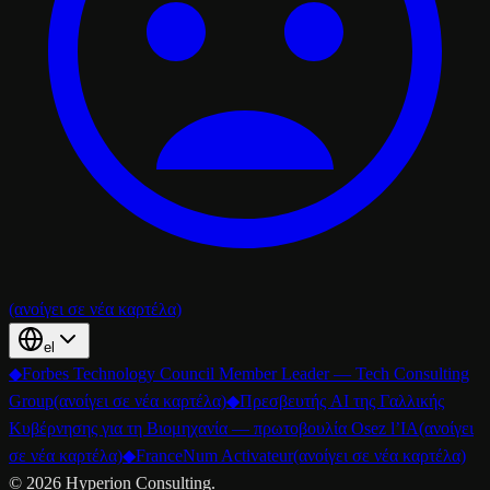
(ανοίγει σε νέα καρτέλα)
el
◆
Forbes Technology Council Member Leader — Tech Consulting
Group
(ανοίγει σε νέα καρτέλα)
◆
Πρεσβευτής AI της Γαλλικής
Κυβέρνησης για τη Βιομηχανία — πρωτοβουλία Osez l’IA
(ανοίγει
σε νέα καρτέλα)
◆
FranceNum Activateur
(ανοίγει σε νέα καρτέλα)
©
2026
Hyperion Consulting.