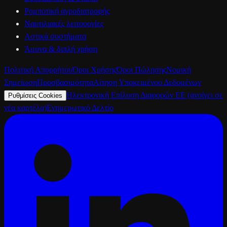
Ρομποτική αγροδιατροφής
Ναυτιλιακές λειτουργίες
Αστικά συστήματα
Άμυνα & διπλή χρήση
Πολιτική Απορρήτου
Όροι Χρήσης
Όροι Πώλησης
Νομική
Σημείωση
Προσβασιμότητα
Αίτηση Υποκειμένου Δεδομένων
Ηλεκτρονική Επίλυση Διαφορών ΕΕ
(ανοίγει σε
Ρυθμίσεις Cookies
νέα καρτέλα)
Ενημερωτικό Δελτίο