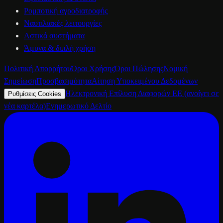
Ρομποτική αγροδιατροφής
Ναυτιλιακές λειτουργίες
Αστικά συστήματα
Άμυνα & διπλή χρήση
Πολιτική Απορρήτου
Όροι Χρήσης
Όροι Πώλησης
Νομική
Σημείωση
Προσβασιμότητα
Αίτηση Υποκειμένου Δεδομένων
Ηλεκτρονική Επίλυση Διαφορών ΕΕ
(ανοίγει σε
Ρυθμίσεις Cookies
νέα καρτέλα)
Ενημερωτικό Δελτίο