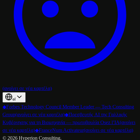
(ανοίγει σε νέα καρτέλα)
el
◆
Forbes Technology Council Member Leader — Tech Consulting
Group
(ανοίγει σε νέα καρτέλα)
◆
Πρεσβευτής AI της Γαλλικής
Κυβέρνησης για τη Βιομηχανία — πρωτοβουλία Osez l’IA
(ανοίγει
σε νέα καρτέλα)
◆
FranceNum Activateur
(ανοίγει σε νέα καρτέλα)
©
2026
Hyperion Consulting.