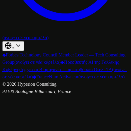
(ανοίγει σε νέα καρτέλα)
el
◆
Forbes Technology Council Member Leader — Tech Consulting
Group
(ανοίγει σε νέα καρτέλα)
◆
Πρεσβευτής AI της Γαλλικής
Κυβέρνησης για τη Βιομηχανία — πρωτοβουλία Osez l’IA
(ανοίγει
σε νέα καρτέλα)
◆
FranceNum Activateur
(ανοίγει σε νέα καρτέλα)
©
2026
Hyperion Consulting.
92100 Boulogne-Billancourt, France