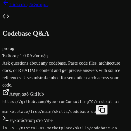
Πίσω στις δεξιότητες
Codebase Q&A
pro
rag
Έκδοση
:
1.0.0
Ανάπτυξη
Ask questions about any codebase. Paste code files, architecture
docs, or README content and get precise answers with source
references. Uses mistral-embed for semantic search across your
code.
Λήψη από GitHub
https://github.com/HyperionConsultingIO/mistral-ai-
marketplace/tree/main/skills/codebase-qa
Εγκατάσταση στο Vibe
ln -s ~/mistral-ai-marketplace/skills/codebase-qa