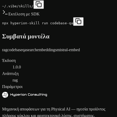
~/.vibe/skills/
Εκτέλεση με SDK
npx hyperion-skill run codebase-qa
Συμβατά μοντέλα
rag
codebase
qa
search
embeddings
mistral-embed
Έκδοση
1.0.0
Ανάπτυξη
rag
Παράμετροι
Μηχανική αποφάσεων για τη Physical AI — ηγεσία προϊόντος
πλήρους κύκλου και αρχιτεκτονική λύσης, συστήματος,