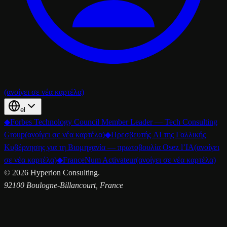
(ανοίγει σε νέα καρτέλα)
el
◆
Forbes Technology Council Member Leader — Tech Consulting
Group
(ανοίγει σε νέα καρτέλα)
◆
Πρεσβευτής AI της Γαλλικής
Κυβέρνησης για τη Βιομηχανία — πρωτοβουλία Osez l’IA
(ανοίγει
σε νέα καρτέλα)
◆
FranceNum Activateur
(ανοίγει σε νέα καρτέλα)
©
2026
Hyperion Consulting.
92100 Boulogne-Billancourt, France