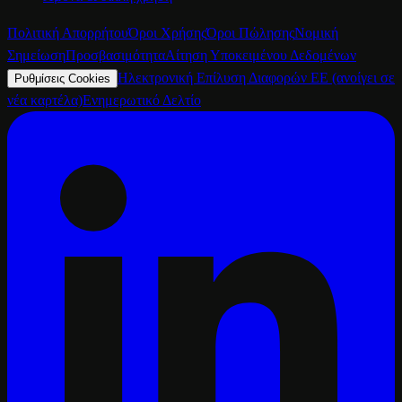
Πολιτική Απορρήτου
Όροι Χρήσης
Όροι Πώλησης
Νομική
Σημείωση
Προσβασιμότητα
Αίτηση Υποκειμένου Δεδομένων
Ηλεκτρονική Επίλυση Διαφορών ΕΕ
(ανοίγει σε
Ρυθμίσεις Cookies
νέα καρτέλα)
Ενημερωτικό Δελτίο