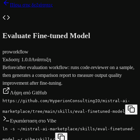
Πίσω στις δεξιότητες
Evaluate Fine-tuned Model
pro
workflow
Έκδοση
:
1.0.0
Ανάπτυξη
Before/after evaluation workflow: runs code-reviewer on a sample,
then generates a comparison report to measure output quality
improvement after fine-tuning.
Λήψη από GitHub
https://github.com/HyperionConsultingIO/mistral-ai-
marketplace/tree/main/skills/eval-finetuned-model
Εγκατάσταση στο Vibe
ln -s ~/mistral-ai-marketplace/skills/eval-finetuned-
model ~/.vibe/skills/