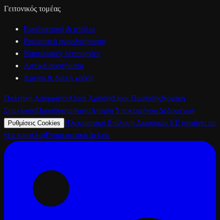
Γειτονικός τομέας
Εφοδιαστική & στόλοι
Ρομποτική αγροδιατροφής
Ναυτιλιακές λειτουργίες
Αστικά συστήματα
Άμυνα & διπλή χρήση
Πολιτική Απορρήτου
Όροι Χρήσης
Όροι Πώλησης
Νομική
Σημείωση
Προσβασιμότητα
Αίτηση Υποκειμένου Δεδομένων
Ηλεκτρονική Επίλυση Διαφορών ΕΕ
(ανοίγει σε
Ρυθμίσεις Cookies
νέα καρτέλα)
Ενημερωτικό Δελτίο