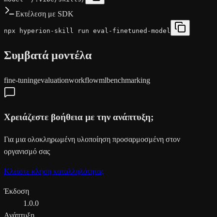
Εκτέλεση με SDK
npx hyperion-skill run eval-finetuned-model
Συμβατά μοντέλα
fine-tuning
evaluation
workflow
ml
benchmarking
Χρειάζεστε βοήθεια με την ανάπτυξη;
Για μια ολοκληρωμένη υλοποίηση προσαρμοσμένη στον
οργανισμό σας
Κλείστε κλήση καταλληλότητας
Έκδοση
1.0.0
Ανάπτυξη