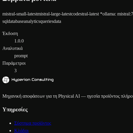
mistral-small-latest
mistral-large-latest
codestral-latest
*
ollama
:
mistral:
sql
database
analytics
queries
data
Έκδοση
1.0.0
Αναλυτικά
prompt
Παράμετροι
3
Μηχανική αποφάσεων για τη Physical AI — ηγεσία προϊόντος πλήρου
Υπηρεσίες
Σύστημα προϊόντος
Κλάδοι