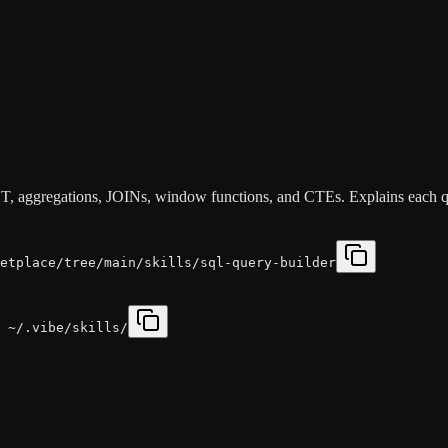
T, aggregations, JOINs, window functions, and CTEs. Explains each 
etplace/tree/main/skills/sql-query-builder
 ~/.vibe/skills/