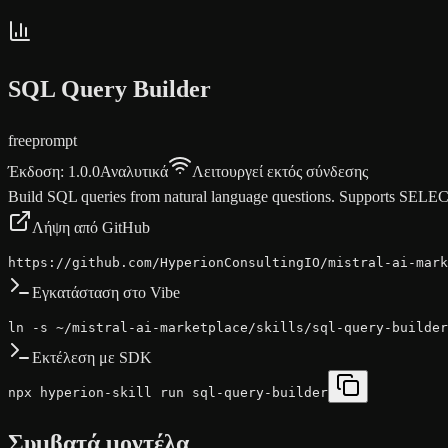
SQL Query Builder
free
prompt
Έκδοση
:
1.0.0
Αναλυτικά
Λειτουργεί εκτός σύνδεσης
Build SQL queries from natural language questions. Supports SELEC
Λήψη από GitHub
https://github.com/HyperionConsultingIO/mistral-ai-mark
Εγκατάσταση στο Vibe
ln -s ~/mistral-ai-marketplace/skills/sql-query-builder
Εκτέλεση με SDK
npx hyperion-skill run sql-query-builder
Συμβατά μοντέλα