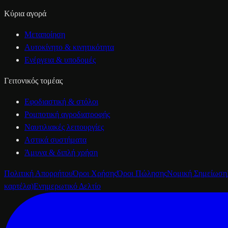
Κύρια αγορά
Μεταποίηση
Αυτοκίνητο & κινητικότητα
Ενέργεια & υποδομές
Γειτονικός τομέας
Εφοδιαστική & στόλοι
Ρομποτική αγροδιατροφής
Ναυτιλιακές λειτουργίες
Αστικά συστήματα
Άμυνα & διπλή χρήση
Πολιτική Απορρήτου
Όροι Χρήσης
Όροι Πώλησης
Νομική Σημείωση
καρτέλα)
Ενημερωτικό Δελτίο