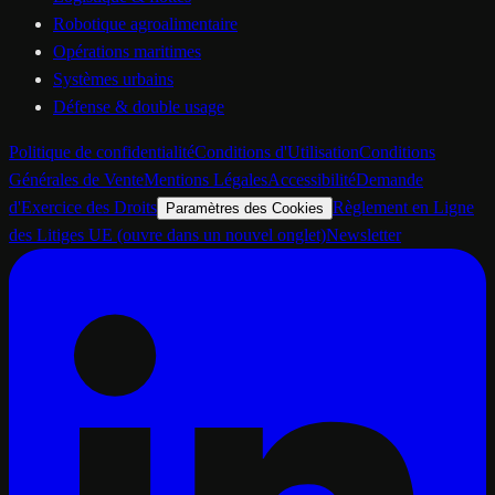
Robotique agroalimentaire
Opérations maritimes
Systèmes urbains
Défense & double usage
Politique de confidentialité
Conditions d'Utilisation
Conditions
Générales de Vente
Mentions Légales
Accessibilité
Demande
d'Exercice des Droits
Règlement en Ligne
Paramètres des Cookies
des Litiges UE
(ouvre dans un nouvel onglet)
Newsletter