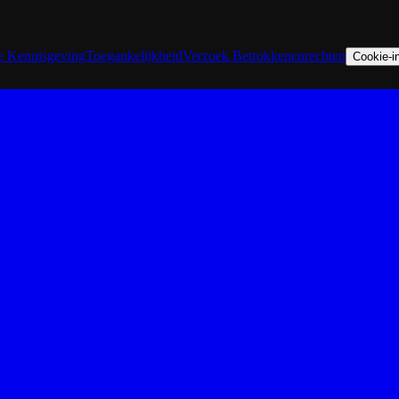
he Kennisgeving
Toegankelijkheid
Verzoek Betrokkenenrechten
Cookie-in