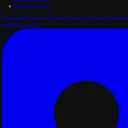
Defensie & dual-use
Privacybeleid
Gebruiksvoorwaarden
Algemene Voorwaarden
Juridisc
tabblad)
Nieuwsbrief