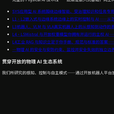
SYS
应用型 AI 系统
围绕边缘智能、受治理知识和任务专
L1·L2
嵌入式与边缘系统
边缘上的实时控制与 AI——从芯
L3
机器人、VLM 与 VLA
真实机器人上的从感知到动作的
L4·L5
Mistral 与开放权重模型
你拥有并运行的主权 AI
L4
工业 RAG 与知识
立足于你手册、规范与标准的答案—
—
物理 AI 的安全与安防
约束、监控并安全失效的独立边
贯穿开放的物理 AI 生态系统
我们所研究的感知、控制与自主模式——通过开放机器人平台