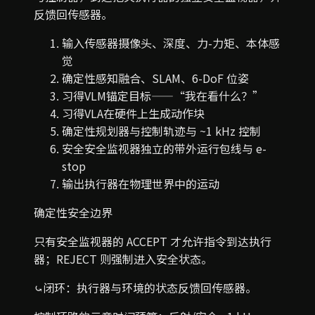
反馈回传感器。
输入
传感器
摄像头、深度、力-力矩、本体感
觉
确定性
感知
融合、SLAM、6-DoF 位姿
习得
VLM
锚定目标——“我在看什么？”
习得
VLA
在硬件上生成动作块
确定性
规划器与控制
轨迹与 ~1 kHz 控制
安全
安全监视器
独立的带外运行包线与 e-
stop
输出
执行器
在物理世界中的运动
确定性安全边界
只有安全监视器的 ACCEPT 才允许指令到达执行
器；REJECT 则强制进入安全状态。
⤿
闭环：执行器与环境的状态反馈回传感器。