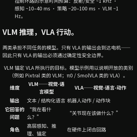
控制环路的示意时间预算：反射/安全 ~1 kHz ·
感知 ~10–40 ms · 策略 ~20–100 ms · VLM ~1
Hz。
VLM 推理，VLA 行动。
两类承担不同任务的模型。只有 VLA 的输出会到达电机——
因此只有 VLA 的输出必须通过确定性安全边界。
VLM 锚定 VLA 所执行的目标。模型示例用以说明开放的类别
（例如 Pixtral 类的 VLM；π0 / SmolVLA 类的 VLA）。
VLM——视觉-语
维度
VLA——视觉-语言-动作
言模型
输出
文本 / 结构化语言
机器人动作 / 动作块
它回答的
“我在看什
“关节现在该做什么？”
问题
么？”
高层感知、推
角色
在硬件上闭合回路
理、锚定