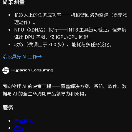
尚未测量
机器人上的任务成功率——机械臂回路为空跑（尚无物
理动作）。
NPU（XDNA2）执行——INT8 工具链可验证，但未编
译出 DPU 子图，仅 iGPU/CPU 回退。
收敛（微调止于 300 步）、能耗与多任务泛化。
洽谈具身 AI 工作
→
面向物理 AI 的决策工程——覆盖解决方案、系统、软件、数
据与 AI 的全生命周期产品领导力和架构。
服务
产品体系
行业