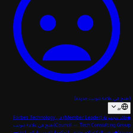
تح في علامة تبويب جديدة)
ar
قائد مجموعة (Member Leader) في Forbes Technology
Council — Tech Consulting Gro
(يفتح في علامة تبويب
دة)
◆
سفير الذكاء الاصطناعي للحكومة الفرنسية للصناعة —