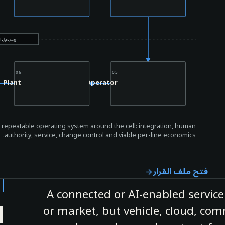
حد الم
06
05
Plant
Operator
the repeatable operating system around the cell: integration, human
authority, service, change control and viable per-line economics.
فتح ملف القرار
A connected or AI-enabled servi
ا
or market, but vehicle, cloud, com