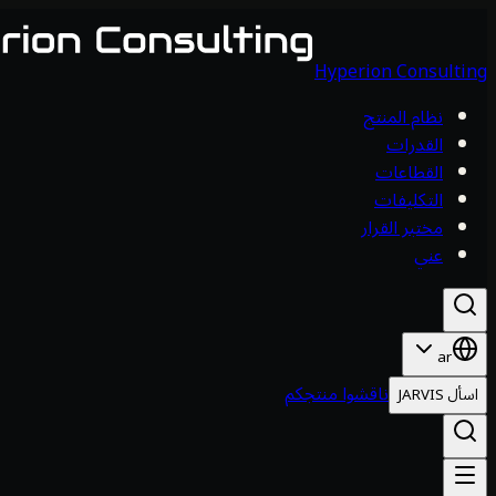
Hyperion Consulting
نظام المنتج
القدرات
القطاعات
التكليفات
مختبر القرار
عني
ar
ناقشوا منتجكم
اسأل JARVIS