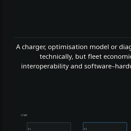
A charger, optimisation model or dia
technically, but fleet economi
interoperability and software–har
 + RUNTIME SYSTEM
01
02