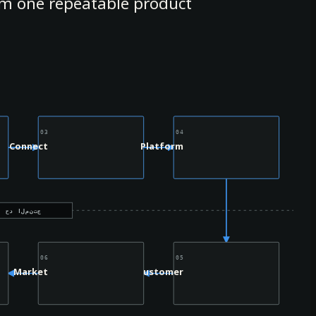
m one repeatable product.
03
04
Connect
Platform
حد المنتج
06
05
Market
Customer