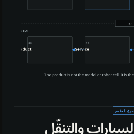
نتج
 OPERATING SYSTEM
08
07
Product
Service
The product is not the model or robot cell. It is 
سوق أساسي
لسيارات والتنقّل