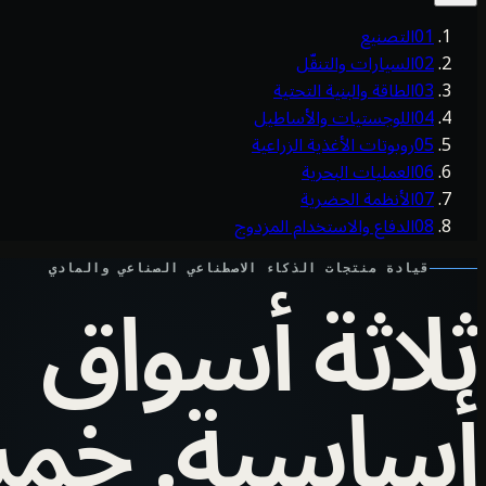
01
التصنيع
02
السيارات والتنقّل
03
الطاقة والبنية التحتية
04
اللوجستيات والأساطيل
05
روبوتات الأغذية الزراعية
06
العمليات البحرية
07
الأنظمة الحضرية
08
الدفاع والاستخدام المزدوج
ثلاثة أسواق
قيادة منتجات الذكاء الاصطناعي الصناعي والمادي
أساسية. خم