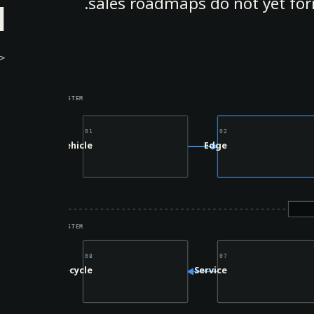
ا
sales roadmaps do not yet for
حد
ICAL + RUNTIME SYSTEM
01
02
Vehicle
Edge
AN + OPERATING SYSTEM
08
07
Lifecycle
Service