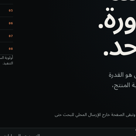
رة.
05
حد.
06
07
08
أولوية ال
التنفيذ.
هو القدرة
 المنتج،
قل؛ وتبقى الصفحة خارج الإرسال المحلي للبحث حتى