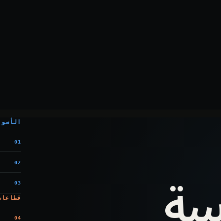
الأسوا
01
سة
02
03
قطاعات
04