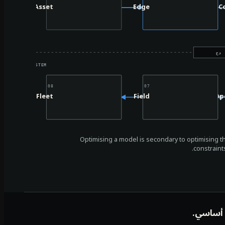
Asset
Edge
C
نتج
 OPERATING SYSTEM
08
07
Fleet
Field
Op
Optimising a model is secondary to optimising the
constraint
 أساسي.