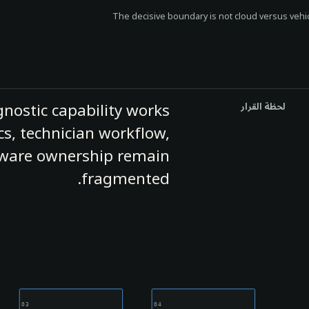
The decisive boundary is not cloud versus vehic
gnostic capability works
لحظة القرار
cs, technician workflow,
dware ownership remain
fragmented.
03
04