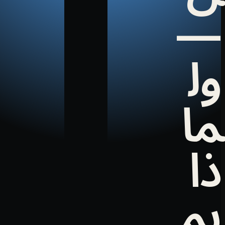
—
ول
ما
ذا
يم