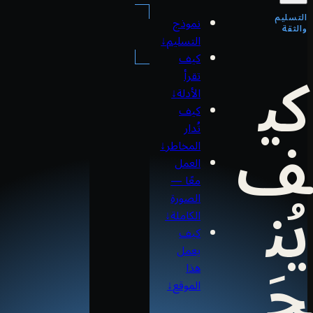
التسليم
نموذج
والثقة
التسليم
↓
كي
كيف
تقرأ
الأدلة
↓
كيف
ف
تُدار
المخاطر
↓
العمل
يُن
معًا —
الصورة
الكاملة
↓
كيف
جَ
يعمل
هذا
الموقع
↓