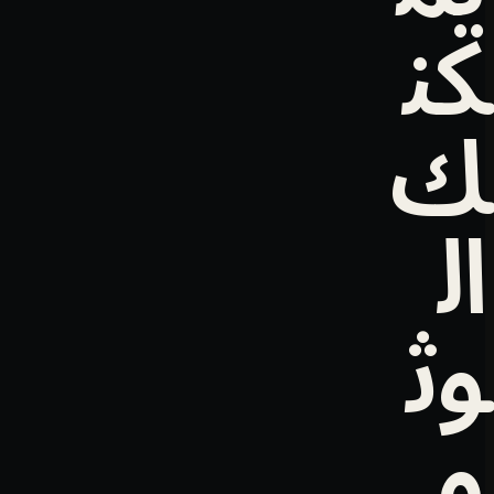
كن
ك
ال
وث
و