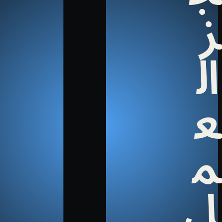
ز
ال
ع
م
ل