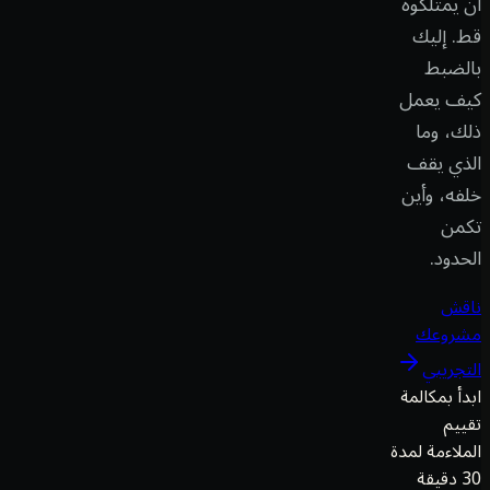
أن يمتلكوه
قط. إليك
بالضبط
كيف يعمل
ذلك، وما
الذي يقف
خلفه، وأين
تكمن
الحدود.
ناقش
مشروعك
التجريبي
ابدأ بمكالمة
تقييم
الملاءمة لمدة
30 دقيقة