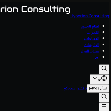
Hyperion Consulting
نظام المنتج
القدرات
القطاعات
التكليفات
مختبر القرار
عني
ar
ناقشوا منتجكم
اسأل JARVIS