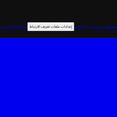
صول
طلب صاحب البيانات
تسوية النزاعات عب
إعدادات ملفات تعريف الارتباط