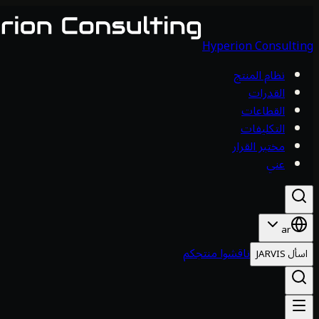
Hyperion Consulting
نظام المنتج
القدرات
القطاعات
التكليفات
مختبر القرار
عني
ar
ناقشوا منتجكم
اسأل JARVIS