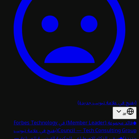
تح في علامة تبويب جديدة)
ar
قائد مجموعة (Member Leader) في Forbes Technology
Council — Tech Consulting Gro
(يفتح في علامة تبويب
دة)
◆
سفير الذكاء الاصطناعي للحكومة الفرنسية للصناعة —