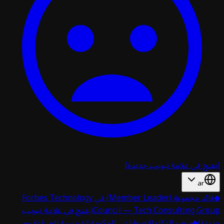
تح في علامة تبويب جديدة)
ar
قائد مجموعة (Member Leader) في Forbes Technology
Council — Tech Consulting Gro
(يفتح في علامة تبويب
دة)
◆
سفير الذكاء الاصطناعي للحكومة الفرنسية للصناعة —