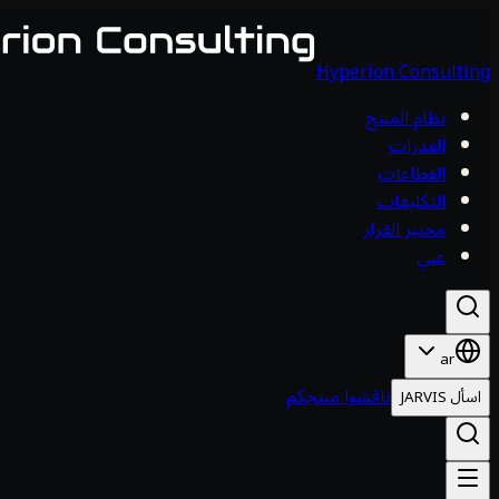
Hyperion Consulting
نظام المنتج
القدرات
القطاعات
التكليفات
مختبر القرار
عني
ar
ناقشوا منتجكم
اسأل JARVIS