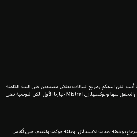
 أنت، لكن التحكم وموقع البيانات يظلان معتمدين على البنية الكاملة
— بما فيها القياس عن بعد والدعم والتحديثات والنسخ الاحتياطية والمعالجون الفرعيون. نساعدك في اختيار هذه الحدود وتحديد حجمها ونشرها والتحقق منها وحوكمتها. إن Mistral خيارنا الأول، لكن التوصية تبقى
سترجاع؛ وطبقة لخدمة الاستدلال؛ وحلقة حوكمة وتقييم، حتى تُقاس