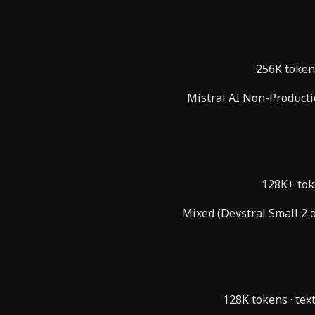
256K token
Mistral AI Non-Producti
128K+ to
Mixed (Devstral Small 2 
128K tokens
·
tex