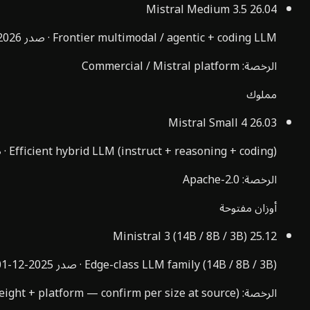
Mistral Medium 3.5
26.04
Frontier multimodal / agentic + coding LLM
·
صدر
026-04-01
الرخصة
:
Commercial / Mistral platform
مملوك
Mistral Small 4
26.03
Efficient hybrid LLM (instruct + reasoning + coding)
·
ص
الرخصة
:
Apache-2.0
أوزان مفتوحة
Ministral 3 (14B / 8B / 3B)
25.12
Edge-class LLM family (14B / 8B / 3B)
·
صدر
2025-12-01
الرخصة
:
ight + platform — confirm per size at source)