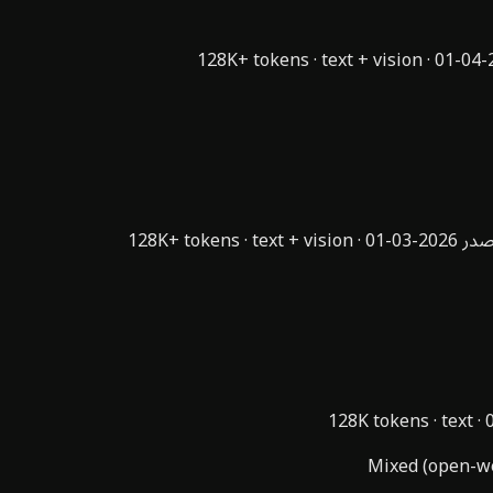
128K+ tokens
·
text + vision
·
2
در
2026-03-01
·
text + vision
·
128K+ tokens
128K tokens
·
text
·
Mixed (open-we