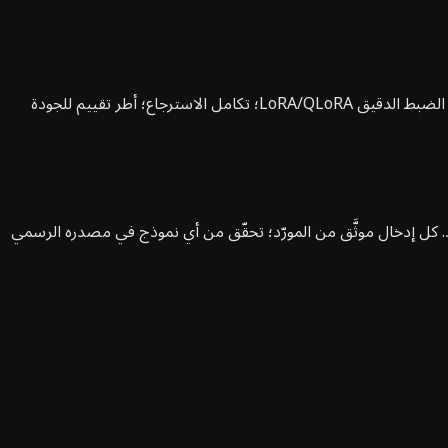
Mistral وغيرها من النماذج مفتوحة الأوزان؛ التكميم (GGUF، AWQ، GPTQ) للعتاد المستهدف؛ الخدمة عبر vLLM أو llama.cpp أو Ollama؛ الضبط الدقيق LoRA/QLoRA؛ تكامل الاسترجاع؛ أطر تقييم للجودة
ى Hyperion، يُختار حسب نوع المهمة ومستقل عن المورّد. كل إدخال موثَّق من المورّد؛ تحقّق من أي نموذج في مصدره الرسمي