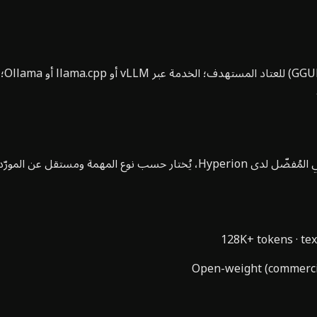
لقطة مؤرَّخة لسلسلة نماذج Mistral — وقت تشغيل الذكاء الاصطناعي المُفضّل لد
128K+ tokens
·
tex
Open-weight (commercia